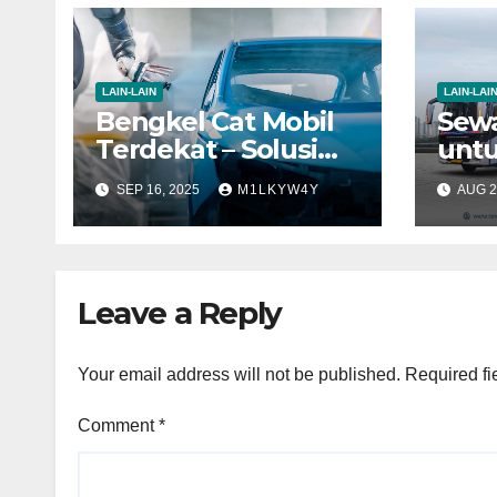
LAIN-LAIN
LAIN-LAI
Bengkel Cat Mobil
Sew
Terdekat – Solusi
unt
Kilat untuk
Kelu
SEP 16, 2025
M1LKYW4Y
AUG 2
Tampilan
Tran
Kendaraan yang
Selalu Prima
Leave a Reply
Your email address will not be published.
Required fi
Comment
*