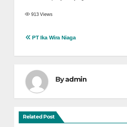
913
Views
Post
PT Ika Wira Niaga
navigation
By
admin
Related Post