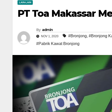
LAIN-LAIN
PT Toa Makassar Me
By
admin
#Bronjong
,
#Bronjong K
NOV 1, 2020
#Pabrik Kawat Bronjong