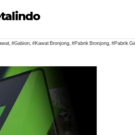
talindo
awat
,
#Gabion
,
#Kawat Bronjong
,
#Pabrik Bronjong
,
#Pabrik G