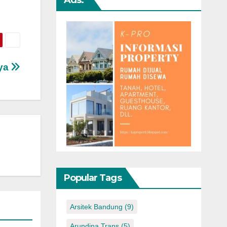
Ads.
ya
Popular Tags
Arsitek Bandung
(9)
Arundina Trans
(5)