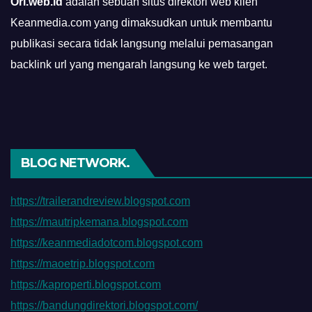
Ori.web.id
adalah sebuah situs direktori web klien
Keanmedia.com yang dimaksudkan untuk membantu
publikasi secara tidak langsung melalui pemasangan
backlink url yang mengarah langsung ke web target.
BLOG NETWORK.
https://trailerandreview.blogspot.com
https://mautripkemana.blogspot.com
https://keanmediadotcom.blogspot.com
https://maoetrip.blogspot.com
https://kaproperti.blogspot.com
https://bandungdirektori.blogspot.com/