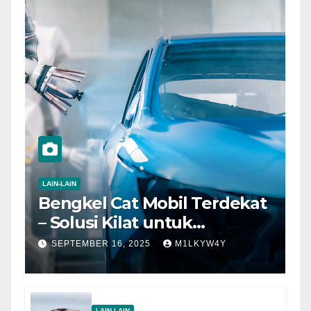
LAIN-LAIN
Bengkel Cat Mobil Terdekat
– Solusi Kilat untuk
Tampilan Kendaraan yang
SEPTEMBER 16, 2025
M1LKYW4Y
Selalu Prima
LAIN-LAIN