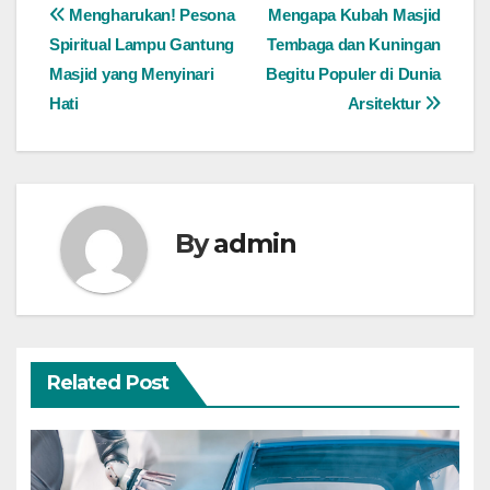
Post
Mengharukan! Pesona
Mengapa Kubah Masjid
Spiritual Lampu Gantung
Tembaga dan Kuningan
navigation
Masjid yang Menyinari
Begitu Populer di Dunia
Hati
Arsitektur
By
admin
Related Post